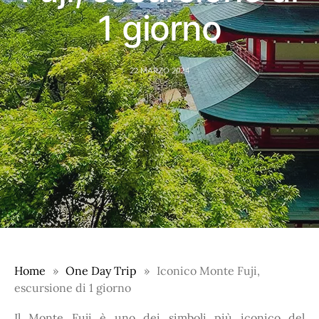
1 giorno
22 MARZO 2024
Home
One Day Trip
Iconico Monte Fuji,
escursione di 1 giorno
Il Monte Fuji è uno dei simboli più iconico del