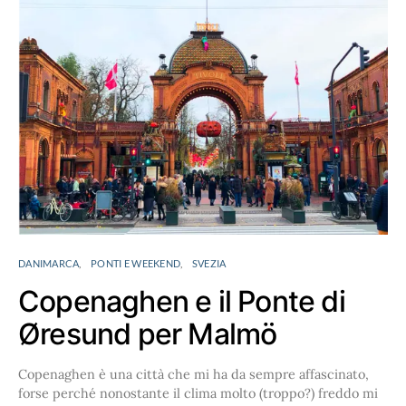
DANIMARCA
PONTI E WEEKEND
SVEZIA
Copenaghen e il Ponte di
Øresund per Malmö
Copenaghen è una città che mi ha da sempre affascinato,
forse perché nonostante il clima molto (troppo?) freddo mi