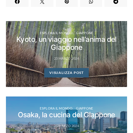
ESPLORA IL MONDO
GIAPPONE
Kyoto, un viaggio nell’anima del
Giappone
23 MARZO 2024
VISUALIZZA POST
ESPLORA IL MONDO
GIAPPONE
Osaka, la cucina del Giappone
25 MARZO 2024