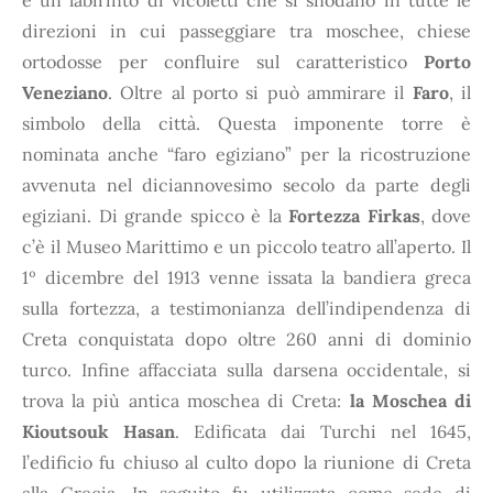
è un labirinto di vicoletti
che si snodano in tutte le
direzioni in cui passeggiare tra moschee, chiese
ortodosse per confluire sul caratteristico
Porto
Veneziano
. Oltre al porto si può ammirare il
Faro
, il
simbolo della città. Questa imponente torre è
nominata anche “faro egiziano” per la ricostruzione
avvenuta nel diciannovesimo secolo da parte degli
egiziani. Di grande spicco è la
Fortezza Firkas
, dove
c’è il Museo Marittimo e un piccolo teatro all’aperto. Il
1º dicembre del 1913 venne issata la bandiera greca
sulla fortezza, a testimonianza dell’indipendenza di
Creta conquistata dopo oltre 260 anni di dominio
turco. Infine affacciata sulla darsena occidentale, si
trova la più antica moschea di Creta:
la Moschea di
Kioutsouk Hasan
. Edificata dai Turchi nel 1645,
l’edificio fu chiuso al culto dopo la riunione di Creta