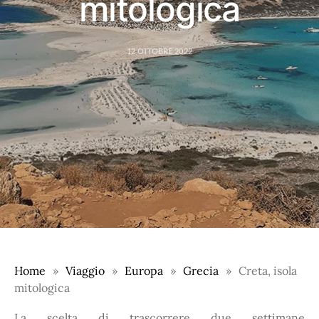
mitologica
12 OTTOBRE 2022
Home
Viaggio
Europa
Grecia
Creta, isola
mitologica
La scelta di trascorrere due settimane